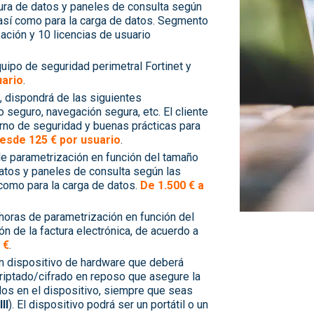
ctura de datos y paneles de consulta según
, así como para la carga de datos. Segmento
ación y 10 licencias de usuario
quipo de seguridad perimetral Fortinet y
uario
.
n, dispondrá de las siguientes
 seguro, navegación segura, etc. El cliente
orno de seguridad y buenas prácticas para
esde 125 € por usuario
.
 de parametrización en función del tamaño
 datos y paneles de consulta según las
 como para la carga de datos.
De 1.500 € a
 horas de parametrización en función del
ón de la factura electrónica, de acuerdo a
 €
.
 un dispositivo de hardware que deberá
ncriptado/cifrado en reposo que asegure la
os en el dispositivo, siempre que seas
II
). El dispositivo podrá ser un portátil o un