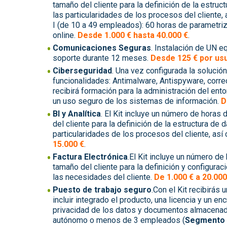
tamaño del cliente para la definición de la estru
las particularidades de los procesos del cliente
I (de 10 a 49 empleados): 60 horas de parametriz
online.
Desde 1.000 € hasta 40.000 €
.
Comunicaciones Seguras
. Instalación de UN e
soporte durante 12 meses.
Desde 125 € por us
Ciberseguridad
. Una vez configurada la solució
funcionalidades: Antimalware, Antispyware, correo
recibirá formación para la administración del ent
un uso seguro de los sistemas de información.
D
BI y Analítica
. El Kit incluye un número de horas
del cliente para la definición de la estructura de
particularidades de los procesos del cliente, así
15.000 €
.
Factura Electrónica
.El Kit incluye un número de
tamaño del cliente para la definición y configuraci
las necesidades del cliente.
De 1.000 € a 20.000
Puesto de trabajo seguro
.Con el Kit recibirás
incluir integrado el producto, una licencia y un e
privacidad de los datos y documentos almacenad
autónomo o menos de 3 empleados (
Segmento I